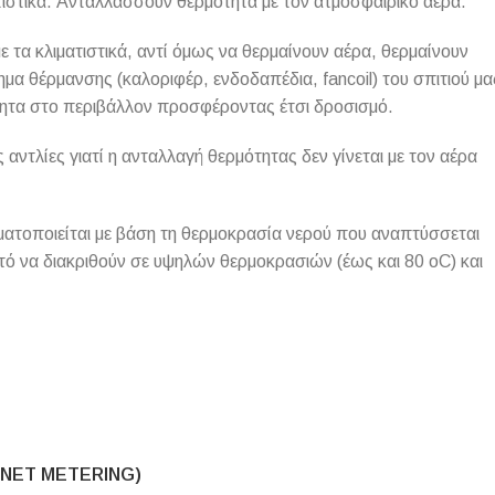
τιστικά. Ανταλλάσσουν θερμότητα με τον ατμοσφαιρικό αέρα.
ε τα κλιματιστικά, αντί όμως να θερμαίνουν αέρα, θερμαίνουν
μα θέρμανσης (καλοριφέρ, ενδοδαπέδια, fancoil) του σπιτιού μα
τητα στο περιβάλλον προσφέροντας έτσι δροσισμό.
αντλίες γιατί η ανταλλαγή θερμότητας δεν γίνεται με τον αέρα
ματοποιείται με βάση τη θερμοκρασία νερού που αναπτύσσεται
ατό να διακριθούν σε υψηλών θερμοκρασιών (έως και 80 οC) και
NET METERING)